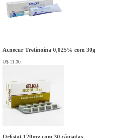
Acnecur Tretinoina 0,025% com 30g
U$ 11,00
Orlistat 120mg com 30 cápsulas