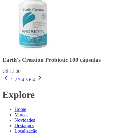
Earth's Creation Probiotic 100 cápsulas
U$ 13,00
1
2
3
4
5
6
4
Explore
Home
Marcas
Novidades
Destaques
Localização