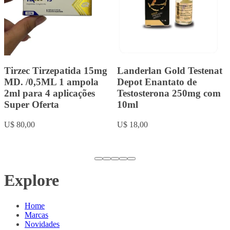
Lipoless Baby
Landerlan Gold
Tirzepatida 15mg MD.
Durateston com 10ml
Super Oferta /0,6ML 1
U$ 20,00
ampola 2,4ml para 4
aplicações
U$ 80,00
Explore
Home
Marcas
Novidades