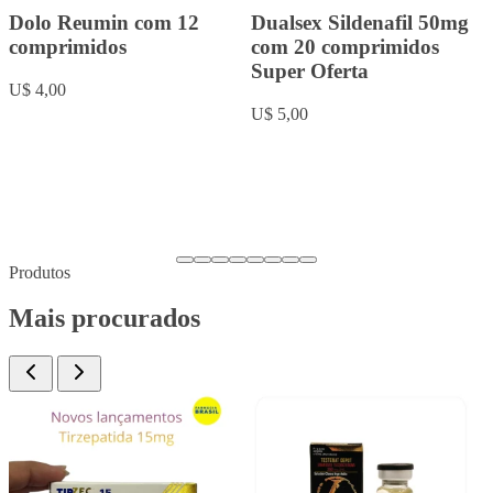
Rowachol com 50
Fluoxetina 20mg com 20
cápsulas.
comprimidos
U$ 9,00
U$ 5,00
Produtos
Mais procurados