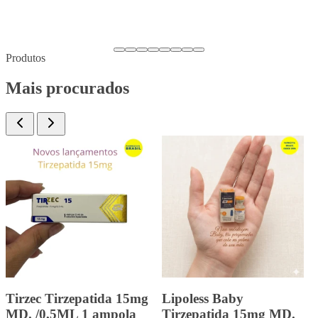
Produtos
Mais procurados
Landerlan Gold Testenat
Landerlan Gold
Depot Enantato de
Durateston com 10ml