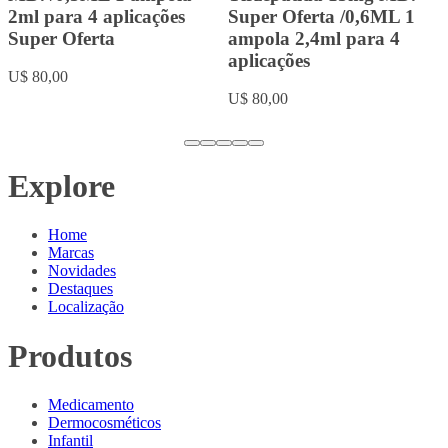
Testosterona 250mg com
U$ 20,00
10ml
U$ 18,00
Explore
Home
Marcas
Novidades
Destaques
Localização
Produtos
Medicamento
Dermocosméticos
Infantil