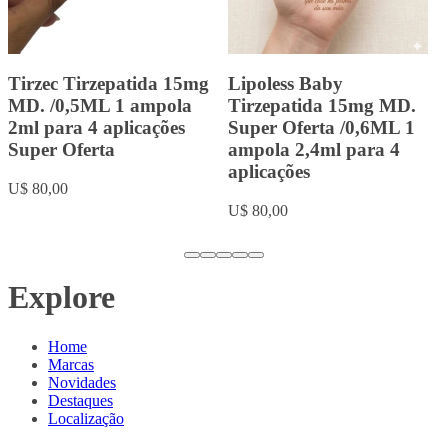
Landerlan Gold Testenat
Landerlan Gold
Depot Enantato de
Durateston com 10ml
Testosterona 250mg com
U$ 20,00
10ml
U$ 18,00
…
Explore
Home
Marcas
Novidades
Destaques
Localização