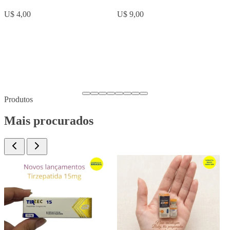
U$ 5,00
U$ 8,00
…
Produtos
Mais procurados