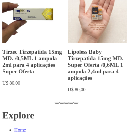
Landerlan Gold Testenat
Landerlan Gold
Depot Enantato de
Durateston com 10ml
Testosterona 250mg com
U$ 20,00
10ml
U$ 18,00
Explore
Home