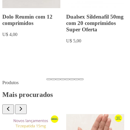
Rowachol com 50
Fluoxetina 20mg com 20
cápsulas.
comprimidos
U$ 9,00
U$ 5,00
Produtos
Mais procurados