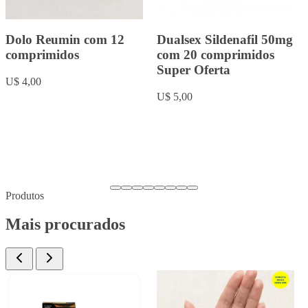
Rowachol com 50
Fluoxetina 20mg com 20
cápsulas.
comprimidos
U$ 9,00
U$ 5,00
Produtos
Mais procurados