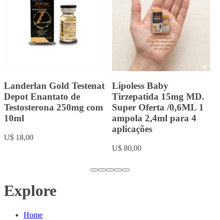
Tirzec Tirzepatida 15mg
Landerlan Gold
MD. /0,5ML 1 ampola
Durateston com 10ml
2ml para 4 aplicações
U$ 20,00
Super Oferta
U$ 80,00
Explore
Home