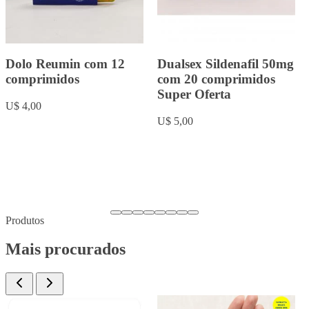
Rowachol com 50
Fluoxetina 20mg com 20
cápsulas.
comprimidos
U$ 9,00
U$ 5,00
Produtos
Mais procurados