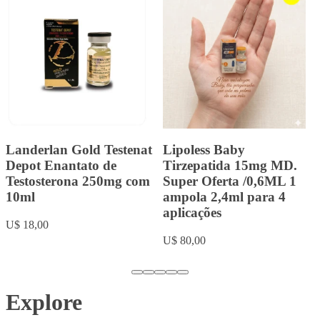
Tirzec Tirzepatida 15mg
Landerlan Gold
MD. /0,5ML 1 ampola
Durateston com 10ml
2ml para 4 aplicações
U$ 20,00
Super Oferta
U$ 80,00
Explore