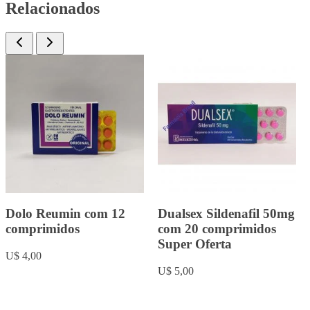
Relacionados
Rowachol com 50
Fluoxetina 20mg com 20
cápsulas.
comprimidos
U$ 9,00
U$ 5,00