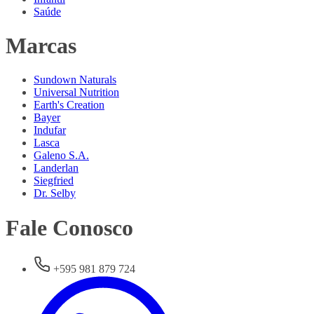
Saúde
Marcas
Sundown Naturals
Universal Nutrition
Earth's Creation
Bayer
Indufar
Lasca
Galeno S.A.
Landerlan
Siegfried
Dr. Selby
Fale Conosco
+595 981 879 724