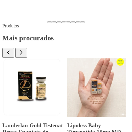
Produtos
Mais procurados
Tirzec Tirzepatida 15mg
Landerlan Gold
MD. /0,5ML 1 ampola
Durateston com 10ml