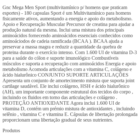
Gnc Mega Men Sport (multivitamínico p/ homens que praticam
esportes) - 180 capsulas Sport é um Multivitamínico para homens
fisicamente ativos, aumentando a energia e apoio do metabolismo.
Apoio e Recuperação Muscular Precursor de creatina para ajudar a
produção natural da mesma. Inclui uma mistura dos principais
aminoácidos fornecendo aminoácidos essenciais conhecidos como
aminoáciodos de cadeia ramificada (BCAA ). BCAA ajuda a
preservar a massa magra e reduzir a quantidade da quebra de
proteina durante o exercício intenso. Com 1.600 UI de vitamina D-3
para a saúde do cólon e suporte imunológico Combustíveis
músculos e suporta a recuperação com aminoácidos Energia e apoio
metabolismo Acomoda articulações com a vitamina C, colágeno e
ácido hialurônico CONJUNTO SUPORTE ARTICULAÇÕES
Apresenta um conjunto de amortecimento mistura que suporta joint
cartilage saudável. Ele inclui colágeno, HSH e ácido hialurônico
(AH), um importante componente estrutural dos tecidos do corpo ,
incluindo os fluidos em torno das articulações e colágeno .
PROTEÇÃO ANTIOXIDANTE Agora inclui 1.600 UI de
vitamina D, contém um prémio mistura de antioxidantes , incluindo
selênio , vitamina C e vitamina E. Cápsulas de libertação prolongada
proporcionam uma libertação gradual de seus nutrientes.
Produtos