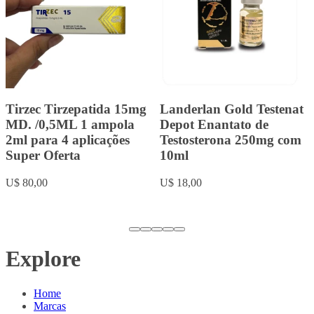
Lipoless Baby
Landerlan Gold
Tirzepatida 15mg MD.
Durateston com 10ml
Super Oferta /0,6ML 1
U$ 20,00
ampola 2,4ml para 4
aplicações
U$ 80,00
Explore
Home
Marcas