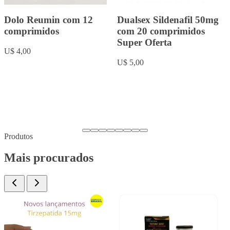
Rowachol com 50
Fluoxetina 20mg com 20
cápsulas.
comprimidos
U$ 9,00
U$ 5,00
Produtos
Mais procurados